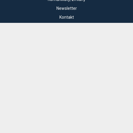
Newsletter
Kontakt
Regulamin zakupów internetowych
Polityka cookies
Konto prowadzącego
Cennik i informacje o zniżkach
Jak dojechać