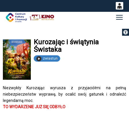
0
Gł
'
0,00
Otwórz 
PLN
Kurozając i świątynia
Świstaka
14
52
zwiastun
Niezwykły Kurozając wyrusza z przyjaciółmi na pełną
niebezpieczeństw wyprawę, by ocalić swój gatunek i odnaleźć
legendarną moc.
TO WYDARZENIE JUŻ SIĘ ODBYŁO