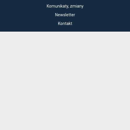
Komunikaty, zmiany
Newsletter
Kontakt
Regulamin zakupów internetowych
Polityka cookies
Konto prowadzącego
Cennik i informacje o zniżkach
Jak dojechać