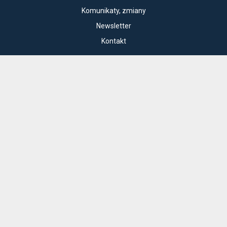
Komunikaty, zmiany
Newsletter
Kontakt
Regulamin zakupów internetowych
Polityka cookies
Konto prowadzącego
Cennik i informacje o zniżkach
Jak dojechać